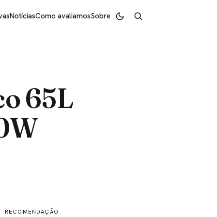
vas
Notícias
Como avaliamos
Sobre
ico 65L
00W
RECOMENDAÇÃO