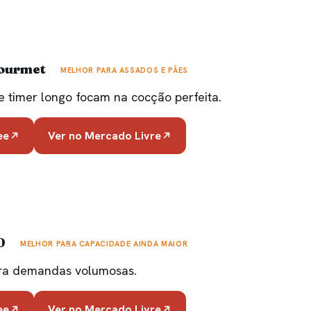
Gourmet
MELHOR PARA ASSADOS E PÃES
e timer longo focam na cocção perfeita.
ee
Ver no Mercado Livre
70
MELHOR PARA CAPACIDADE AINDA MAIOR
ara demandas volumosas.
ee
Ver no Mercado Livre