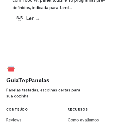
com 1600 W, painel touch e 10 programas pré-
definidos, indicada para famíl…
Ler →
8.5
/10
GuiaTopPanelas
Panelas testadas, escolhas certas para
sua cozinha
CONTEÚDO
RECURSOS
Reviews
Como avaliamos