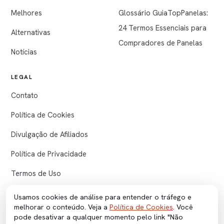
Melhores
Glossário GuiaTopPanelas:
24 Termos Essenciais para
Alternativas
Compradores de Panelas
Notícias
LEGAL
Contato
Política de Cookies
Divulgação de Afiliados
Política de Privacidade
Termos de Uso
Usamos cookies de análise para entender o tráfego e
melhorar o conteúdo. Veja a
Política de Cookies
. Você
© 2026 GuiaTopPanelas. Conteúdo produzido com apoio de IA e
pode desativar a qualquer momento pelo link "Não
revisado pela redação.