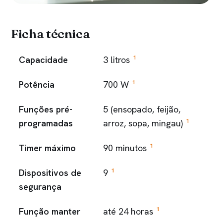
Ficha técnica
1
Capacidade
3 litros
1
Potência
700 W
Funções pré-
5 (ensopado, feijão,
1
programadas
arroz, sopa, mingau)
1
Timer máximo
90 minutos
1
Dispositivos de
9
segurança
1
Função manter
até 24 horas