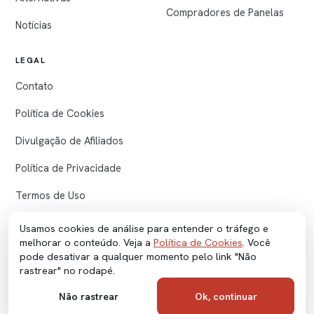
Compradores de Panelas
Notícias
LEGAL
Contato
Política de Cookies
Divulgação de Afiliados
Política de Privacidade
Termos de Uso
Usamos cookies de análise para entender o tráfego e
melhorar o conteúdo. Veja a
Política de Cookies
. Você
© 2026 GuiaTopPanelas. Conteúdo produzido com apoio de IA e
pode desativar a qualquer momento pelo link "Não
revisado pela redação.
rastrear" no rodapé.
Esta página pode conter links de afiliado — podemos receber
comissão sem custo extra pra você.
Não rastrear
Ok, continuar
Não rastrear