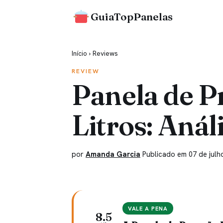
GuiaTopPanelas
Início
›
Reviews
REVIEW
Panela de P
Litros: Aná
por
Amanda Garcia
Publicado em 07 de julh
VALE A PENA
8.5