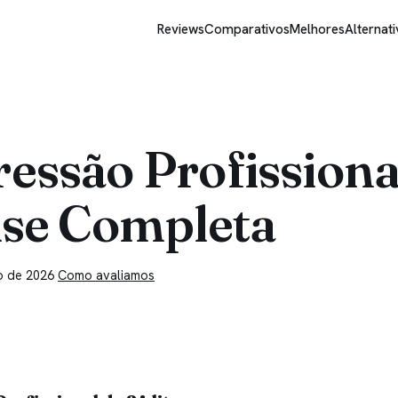
Reviews
Comparativos
Melhores
Alternati
ressão Profissiona
lise Completa
o de 2026
Como avaliamos