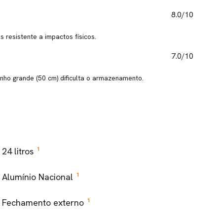
8.0/10
 resistente a impactos físicos.
7.0/10
nho grande (50 cm) dificulta o armazenamento.
1
24 litros
1
Alumínio Nacional
1
Fechamento externo