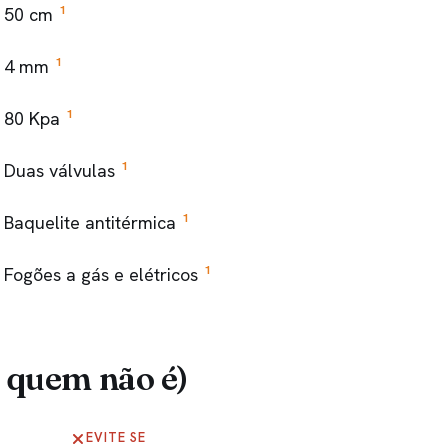
1
50 cm
1
4 mm
1
80 Kpa
1
Duas válvulas
1
Baquelite antitérmica
1
Fogões a gás e elétricos
 quem não é)
EVITE SE